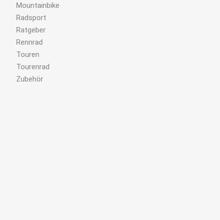
Mountainbike
Radsport
Ratgeber
Rennrad
Touren
Tourenrad
Zubehör
© meindrahtesel.de
Impressum
|
Datenschutz