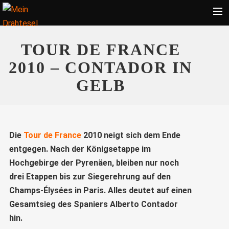
Startseite
TOUR DE FRANCE
Bekleidung
2010 – CONTADOR IN
Zubehör
GELB
Touren
Radsport
Ratgeber
Die
Tour de France
2010 neigt sich dem Ende
entgegen. Nach der Königsetappe im
Suche
Hochgebirge der Pyrenäen, bleiben nur noch
drei Etappen bis zur Siegerehrung auf den
Champs-Élysées in Paris. Alles deutet auf einen
Gesamtsieg des Spaniers Alberto Contador
hin.